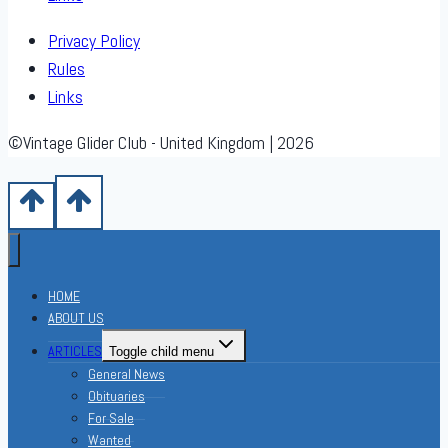
Privacy Policy
Rules
Links
©Vintage Glider Club - United Kingdom | 2026
HOME
ABOUT US
ARTICLES
Toggle child menu
General News
Obituaries
For Sale
Wanted