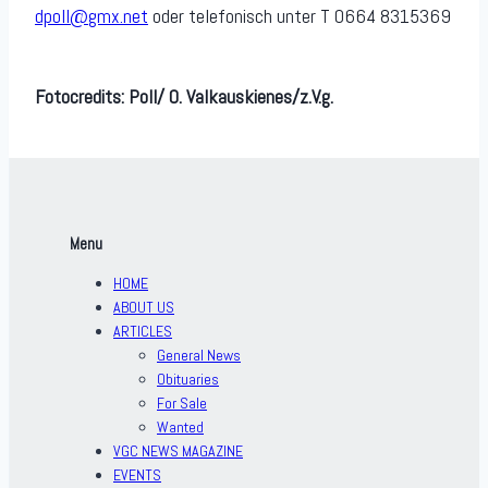
dpoll@gmx.net
oder telefonisch unter T 0664 8315369
Fotocredits: Poll/ O. Valkauskienes/z.V.g.
Menu
HOME
ABOUT US
ARTICLES
General News
Obituaries
For Sale
Wanted
VGC NEWS MAGAZINE
EVENTS