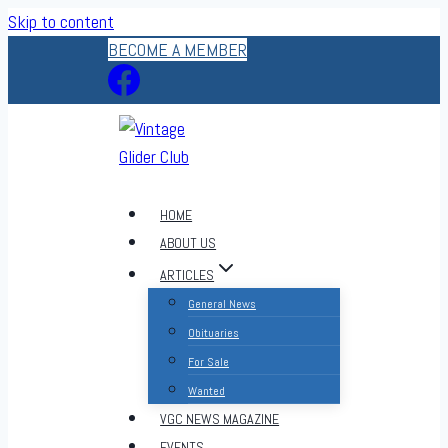
Skip to content
BECOME A MEMBER
HOME
ABOUT US
ARTICLES
General News
Obituaries
For Sale
Wanted
VGC NEWS MAGAZINE
EVENTS